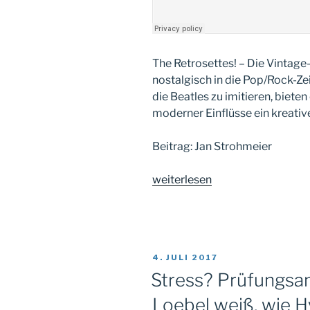
The Retrosettes! – Die Vintage
nostalgisch in die Pop/Rock-Ze
die Beatles zu imitieren, biete
moderner Einflüsse ein kreati
Beitrag: Jan Strohmeier
„Das
weiterlesen
Schmankerl:
The
Retrosettes“
VERÖFFENTLICHT
4. JULI 2017
AM
Stress? Prüfungsan
Loebel weiß, wie H