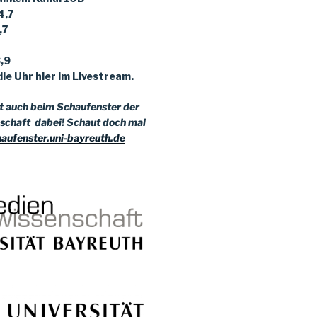
4,7
,7
,9
ie Uhr hier im Livestream.
st auch beim Schaufenster der
schaft dabei!
Schaut doch mal
haufenster.uni-bayreuth.de