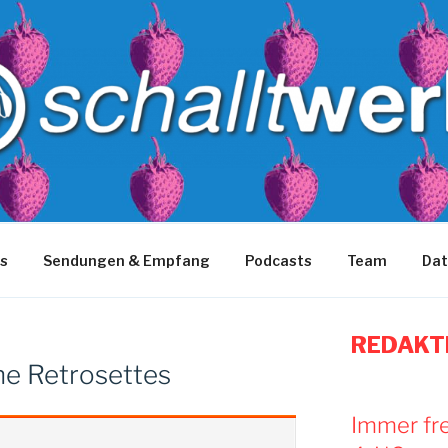
WERK
Uni-versum
s
Sendungen & Empfang
Podcasts
Team
Dat
REDAKT
he Retrosettes
Immer fr