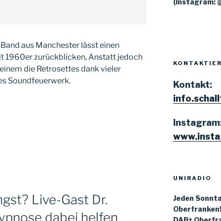
(Instagram: 
-Band aus Manchester lässt einen
it 1960er zurückblicken, Anstatt jedoch
KONTAKTIER
n einem die Retrosettes dank vieler
ves Soundfeuerwerk.
Kontakt:
info.schal
Instagram
www.insta
UNIRADIO
gst? Live-Gast Dr.
Jeden Sonnta
Oberfranken
ypnose dabei helfen
DAB+ Oberfra