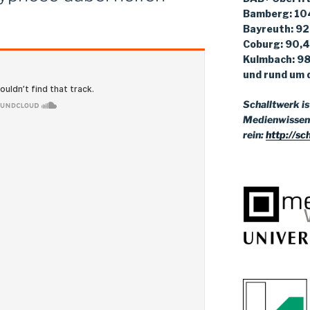
Bamberg: 10
Bayreuth: 92
Coburg: 90,4
Kulmbach: 98
und rund um d
Schalltwerk i
Medienwissen
rein:
http://sc