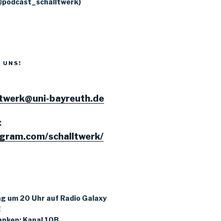
@podcast_schalltwerk)
 UNS!
ltwerk@uni-bayreuth.de
:
gram.com/schalltwerk/
g um 20 Uhr auf Radio Galaxy
!
nken: Kanal 10B