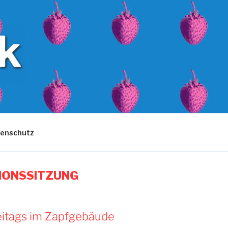
enschutz
IONSSITZUNG
eitags im Zapfgebäude