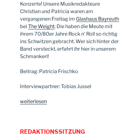
Konzerte! Unsere Musikredakteure
Christian und Patricia waren am
vergangenen Freitag im
Glashaus Bayreuth
bei
The Weight
. Die haben die Meute mit
ihrem 70/80er Jahre Rock n‘ Roll so richtig
ins Schwitzen gebracht. Wer sich hinter der
Band versteckt, erfahrt ihr hier in unserem
Schmankerl!
Beitrag: Patricia Frischko
Interviewpartner: Tobias Jussel
„The
weiterlesen
Weight:
70/80er
Jahre
Rock
REDAKTIONSSITZUNG
n‘