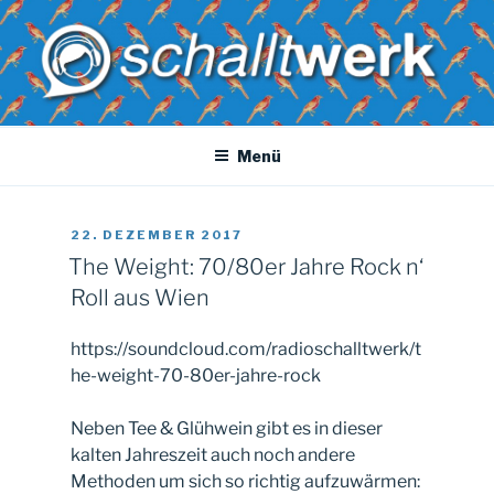
Zum
Inhalt
springen
SCHALLTWERK
Dein radio. Deine musik. Dein Uni-versum
Menü
VERÖFFENTLICHT
22. DEZEMBER 2017
AM
The Weight: 70/80er Jahre Rock n‘
Roll aus Wien
https://soundcloud.com/radioschalltwerk/t
he-weight-70-80er-jahre-rock
Neben Tee & Glühwein gibt es in dieser
kalten Jahreszeit auch noch andere
Methoden um sich so richtig aufzuwärmen: