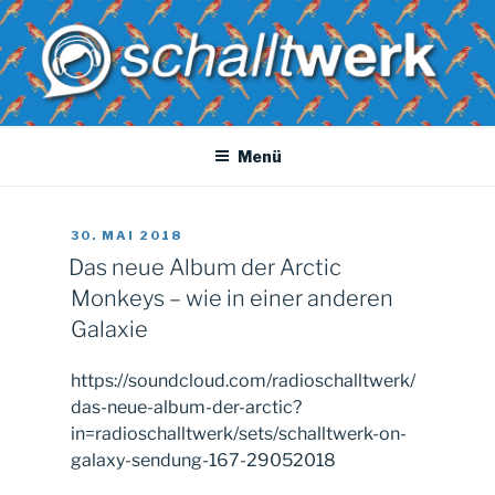
Zum
Inhalt
springen
SCHALLTWERK
Dein radio. Deine musik. Dein Uni-versum
Menü
VERÖFFENTLICHT
30. MAI 2018
AM
Das neue Album der Arctic
Monkeys – wie in einer anderen
Galaxie
https://soundcloud.com/radioschalltwerk/
das-neue-album-der-arctic?
in=radioschalltwerk/sets/schalltwerk-on-
galaxy-sendung-167-29052018