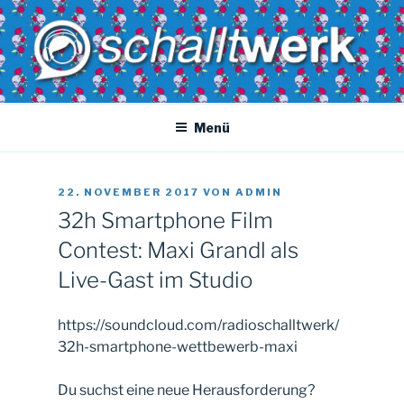
Zum
Inhalt
springen
SCHALLTWERK
Dein radio. Deine musik. Dein Uni-versum
Menü
VERÖFFENTLICHT
22. NOVEMBER 2017
VON
ADMIN
AM
32h Smartphone Film
Contest: Maxi Grandl als
Live-Gast im Studio
https://soundcloud.com/radioschalltwerk/
32h-smartphone-wettbewerb-maxi
Du suchst eine neue Herausforderung?