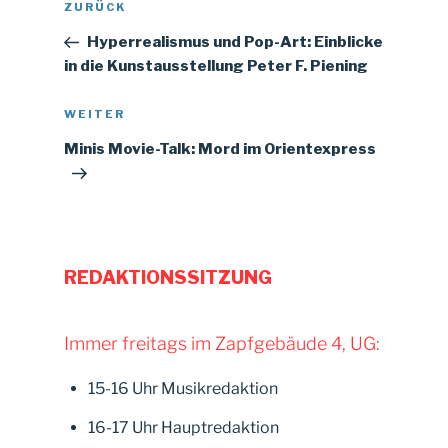
Vorheriger
ZURÜCK
Beitrag
Hyperrealismus und Pop-Art: Einblicke
in die Kunstausstellung Peter F. Piening
Nächster
WEITER
Beitrag
Minis Movie-Talk: Mord im Orientexpress
REDAKTIONSSITZUNG
Immer freitags im Zapfgebäude 4, UG:
15-16 Uhr Musikredaktion
16-17 Uhr Hauptredaktion