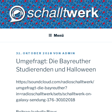
Zum
Inhalt
springen
SCHALLTWERK
Dein radio. Deine musik. Dein Uni-versum
Menü
VERÖFFENTLICHT
31. OKTOBER 2018
VON
ADMIN
AM
Umgefragt: Die Bayreuther
Studierenden und Halloween
https://soundcloud.com/radioschalltwerk/
umgefragt-die-bayreuther?
in=radioschalltwerk/sets/schalltwerk-on-
galaxy-sendung-176-30102018
Beitrag: Isabella Bigus