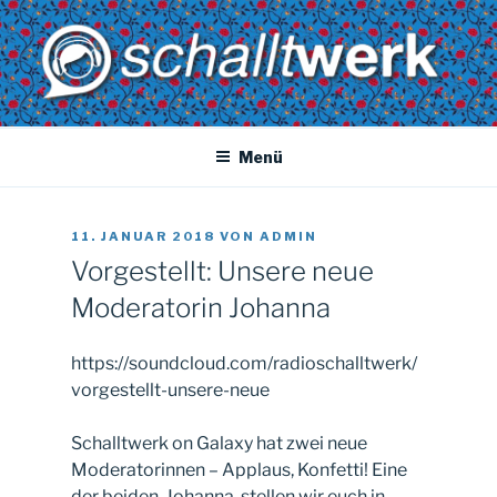
Zum
Inhalt
springen
SCHALLTWERK
Dein radio. Deine musik. Dein Uni-versum
Menü
VERÖFFENTLICHT
11. JANUAR 2018
VON
ADMIN
AM
Vorgestellt: Unsere neue
Moderatorin Johanna
https://soundcloud.com/radioschalltwerk/
vorgestellt-unsere-neue
Schalltwerk on Galaxy hat zwei neue
Moderatorinnen – Applaus, Konfetti! Eine
der beiden, Johanna, stellen wir euch in