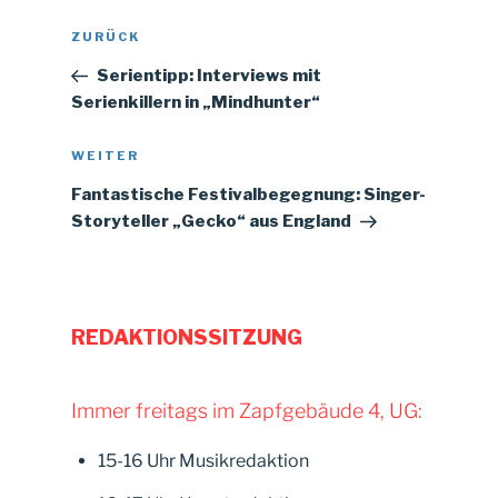
Beitragsnavigation
Vorheriger
ZURÜCK
Beitrag
Serientipp: Interviews mit
Serienkillern in „Mindhunter“
Nächster
WEITER
Beitrag
Fantastische Festivalbegegnung: Singer-
Storyteller „Gecko“ aus England
REDAKTIONSSITZUNG
Immer freitags im Zapfgebäude 4, UG:
15-16 Uhr Musikredaktion